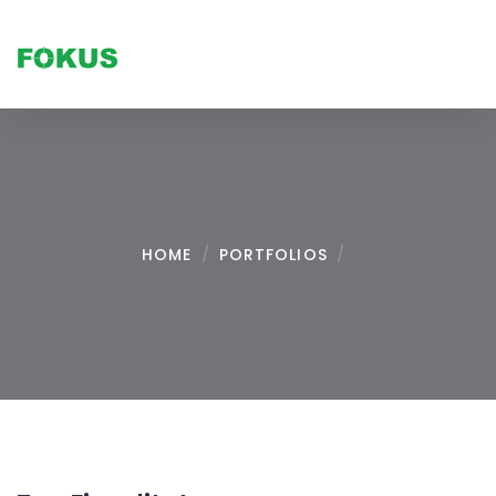
Tog
nav
HOME
/
PORTFOLIOS
/