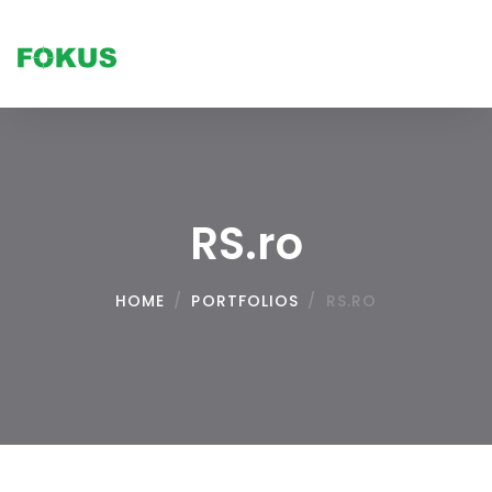
Tog
nav
RS.ro
HOME
/
PORTFOLIOS
/
RS.RO