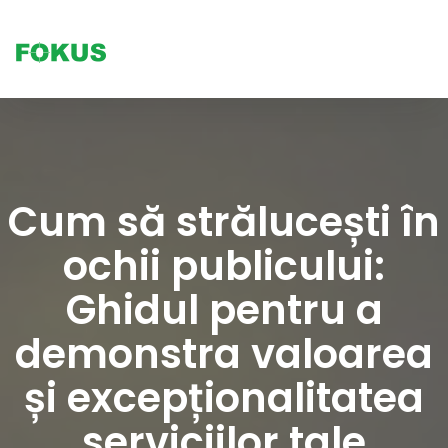
Tog
nav
Cum să strălucești în
ochii publicului:
Ghidul pentru a
demonstra valoarea
și excepționalitatea
serviciilor tale